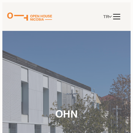
İçeriğe
geç
TR
OHN