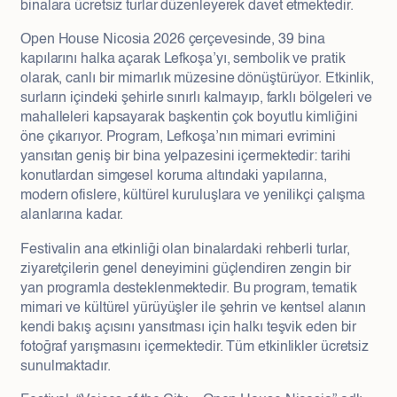
binalara ücretsiz turlar düzenleyerek davet etmektedir.
Open House Nicosia 2026 çerçevesinde, 39 bina
kapılarını halka açarak Lefkoşa’yı, sembolik ve pratik
olarak, canlı bir mimarlık müzesine dönüştürüyor. Etkinlik,
surların içindeki şehirle sınırlı kalmayıp, farklı bölgeleri ve
mahalleleri kapsayarak başkentin çok boyutlu kimliğini
öne çıkarıyor. Program, Lefkoşa’nın mimari evrimini
yansıtan geniş bir bina yelpazesini içermektedir: tarihi
konutlardan simgesel koruma altındaki yapılarına,
modern ofislere, kültürel kuruluşlara ve yenilikçi çalışma
alanlarına kadar.
Festivalin ana etkinliği olan binalardaki rehberli turlar,
ziyaretçilerin genel deneyimini güçlendiren zengin bir
yan programla desteklenmektedir. Bu program, tematik
mimari ve kültürel yürüyüşler ile şehrin ve kentsel alanın
kendi bakış açısını yansıtması için halkı teşvik eden bir
fotoğraf yarışmasını içermektedir. Tüm etkinlikler ücretsiz
sunulmaktadır.