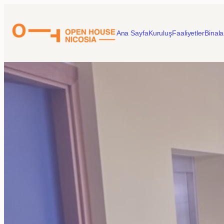
İçeriğe
geç
Ana Sayfa
Kuruluş
Faaliyetler
Binala