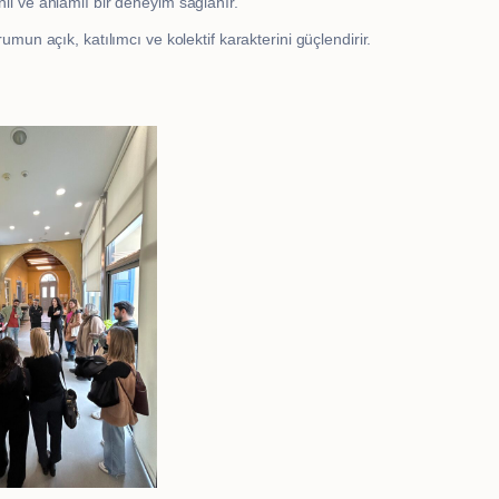
nli ve anlamlı bir deneyim sağlanır.
rumun açık, katılımcı ve kolektif karakterini güçlendirir.