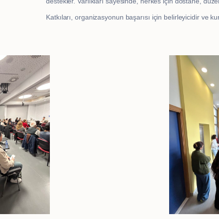
destekler. Varlıkları sayesinde, herkes için dostane, düze
Katkıları, organizasyonun başarısı için belirleyicidir ve ku