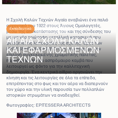
←
Πίσω στα Κτίρια
Η Σχολή Καλών Τεχνών Αιγαία αναβιώνει ένα παλιό
αρχοντικό του 1922 στους Άγιους Ομολογητές,
Εκπαιδευτικό
Άγιοι Ομολογητές
μέσω της αποκατάστασης του και της σύνδεσης του
με μια νέα τριώροφη μεταλλική κατασκευή που
ΑΙΓΑΙΑ ΣΧΟΛΗ ΚΑΛΩΝ
φιλοξενεί τις λειτουργίες της σχολής. Έργο των
ΚΑΙ ΕΦΑΡΜΟΣΜΕΝΩΝ
EPITESSERA ARCHITECTS, η επέκταση, με την
επιλογή συγκεκριμένης χρωματικής παλέτας,
ΤΕΧΝΩΝ
παραπέμπει σε ένα ασπρόμαυρο καμβά που
λειτουργεί ως φόντο για την καλλιτεχνική
δημιουργία. Ένα κεντρικό αίθριο οργανώνει την
κίνηση και τις λειτουργίες σε όλα τα επίπεδα,
επιτρέποντας στο φως και τον αέρα να διαπερνούν
τον χώρο και την υλική παρουσία των πολλαπλών
ιστορικών στρωμάτων να αναδειχθεί.
Φωτογραφίες: EPITESSERA ARCHITECTS