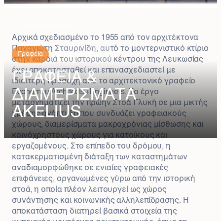
←
Πίσω στα Κτίρια
Αρχικά σχεδιασμένο το 1955 από τον αρχιτέκτονα
Παναγιώτη Σταυρινίδη, αυτό το μοντερνιστικό κτίριο
Γραφεία
Εντός των τειχών
στην καρδιά του ιστορικού κέντρου της Λευκωσίας
έχει αποκατασταθεί και επανασχεδιαστεί με
ΓΡΑΦΕΙΑ &
ιδιαίτερη προσοχή από το αρχιτεκτονικό γραφείο
ΔΙΑΜΕΡΙΣΜΑΤΑ
Economou Architects+Engineers. Το έργο
μετασχηματίζει την πρώην Στοά Γλυκή σε μια μικτής
AKELIUS
χρήσης ανάπτυξη που συνδυάζει γραφειακούς
χώρους, διαμερίσματα μακροχρόνιας μίσθωσης και
κοινόχρηστους χώρους για κατοίκους και
εργαζομένους. Στο επίπεδο του δρόμου, η
κατακερματισμένη διάταξη των καταστημάτων
αναδιαμορφώθηκε σε ενιαίες γραφειακές
επιφάνειες, οργανωμένες γύρω από την ιστορική
στοά, η οποία πλέον λειτουργεί ως χώρος
συνάντησης και κοινωνικής αλληλεπίδρασης. Η
αποκατάσταση διατηρεί βασικά στοιχεία της