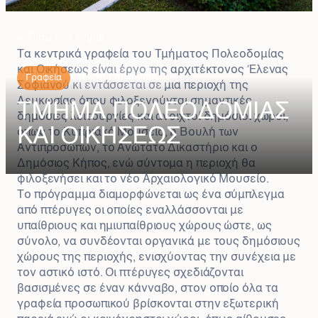
←
Πίσω στα Κτίρια
Τα κεντρικά γραφεία του Τμήματος Πολεοδομίας
και Οικήσεως είναι έργο της αρχιτέκτονος Έλενας
Γραφεία
Κέντρο Λευκωσίας
Σοφιανού κι εντάσσεται σε μια περιοχή της
Λευκωσίας όπου φιλοξενούνται σημαντικές
ΤΜΗΜΑ ΠΟΛΕΟΔΟΜΙΑΣ
δημόσιες λειτουργίες και ανοιχτοί δημόσιοι χώροι,
ΚΑΙ ΟΙΚΗΣΕΩΣ
όπως το Κυπριακό Μουσείο, η Βουλή των
Αντιπροσώπων, το Ανώτατο Δικαστήριο και ο
Δημόσιος Κήπος, ενώ σύντομα η περιοχή θα
φιλοξενήσει και το νέο Αρχαιολογικό Μουσείο.
Το πρόγραμμα διαμορφώνεται ως ένα σύμπλεγμα
από πτέρυγες οι οποίες εναλλάσσονται με
υπαίθριους και ημιυπαίθριους χώρους ώστε, ως
σύνολο, να συνδέονται οργανικά με τους δημόσιους
χώρους της περιοχής, ενισχύοντας την συνέχεια με
τον αστικό ιστό. Οι πτέρυγες σχεδιάζονται
βασισμένες σε έναν κάνναβο, στον οποίο όλα τα
γραφεία προσωπικού βρίσκονται στην εξωτερική