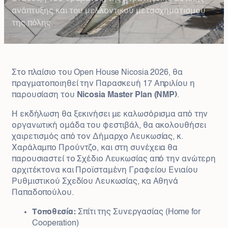
ανάπτυξης και του μελλοντικού μετασχηματισμού
της πόλης.
Στο πλαίσιο του Open House Nicosia 2026, θα
πραγματοποιηθεί την Παρασκευή 17 Απριλίου η
παρουσίαση του
Nicosia Master Plan (NMP)
.
Η εκδήλωση θα ξεκινήσει με καλωσόρισμα από την
οργανωτική ομάδα του φεστιβάλ, θα ακολουθήσει
χαιρετισμός από τον Δήμαρχο Λευκωσίας, κ.
Χαράλαμπο Προύντζο, και στη συνέχεια θα
παρουσιαστεί το Σχέδιο Λευκωσίας από την ανώτερη
αρχιτέκτονα και Προϊσταμένη Γραφείου Ενιαίου
Ρυθμιστικού Σχεδίου Λευκωσίας, κα Αθηνά
Παπαδοπούλου.
Τοποθεσία:
Σπίτι της Συνεργασίας (Home for
Cooperation)