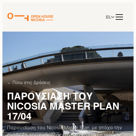
Μετάβαση
στο
περιεχόμενο
EL
← Πίσω στις Δράσεις
ΠΑΡΟΥΣΙΑΣΗ ΤΟΥ
NICOSIA MASTER PLAN
17/04
Παρουσίαση του Nicosia Master Plan, με στόχο την
ανάδειξη του οράματος, της στρατηγικής αστικής