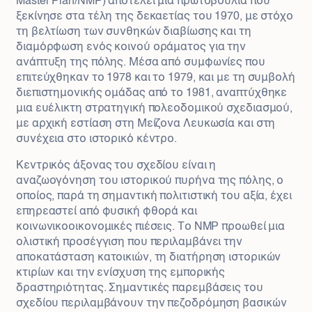
Master Plan/NMP) αποτελεί μια πρωτοβουλία που
ξεκίνησε στα τέλη της δεκαετίας του 1970, με στόχο
τη βελτίωση των συνθηκών διαβίωσης και τη
διαμόρφωση ενός κοινού οράματος για την
ανάπτυξη της πόλης. Μέσα από συμφωνίες που
επιτεύχθηκαν το 1978 και το 1979, και με τη συμβολή
διεπιστημονικής ομάδας από το 1981, αναπτύχθηκε
μια ευέλικτη στρατηγική πολεοδομικού σχεδιασμού,
με αρχική εστίαση στη Μείζονα Λευκωσία και στη
συνέχεια στο ιστορικό κέντρο.
Κεντρικός άξονας του σχεδίου είναι η
αναζωογόνηση του ιστορικού πυρήνα της πόλης, ο
οποίος, παρά τη σημαντική πολιτιστική του αξία, έχει
επηρεαστεί από φυσική φθορά και
κοινωνικοοικονομικές πιέσεις. Το NMP προωθεί μια
ολιστική προσέγγιση που περιλαμβάνει την
αποκατάσταση κατοικιών, τη διατήρηση ιστορικών
κτιρίων και την ενίσχυση της εμπορικής
δραστηριότητας. Σημαντικές παρεμβάσεις του
σχεδίου περιλαμβάνουν την πεζοδρόμηση βασικών