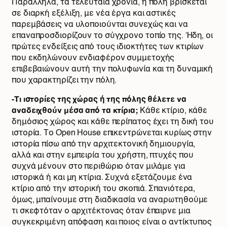
Παράλληλα, τα τελευταία χρόνια, η πόλη βρίσκεται
σε διαρκή εξέλιξη, με νέα έργα και αστικές
παρεμβάσεις να υλοποιούνται συνεχώς και να
επαναπροσδιορίζουν το σύγχρονο τοπίο της. Ήδη, οι
πρώτες ενδείξεις από τους ιδιοκτήτες των κτιρίων
που εκδηλώνουν ενδιαφέρον συμμετοχής
επιβεβαιώνουν αυτή την πολυφωνία και τη δυναμική
που χαρακτηρίζει την πόλη.
-Τι ιστορίες της χώρας ή της πόλης θέλετε να
αναδειχθούν μέσα από τα κτίρια;
Κάθε κτίριο, κάθε
δημόσιος χώρος και κάθε περίπατος έχει τη δική του
ιστορία. Το Open House επικεντρώνεται κυρίως στην
ιστορία πίσω από την αρχιτεκτονική δημιουργία,
αλλά και στην εμπειρία του χρήστη, πτυχές που
συχνά μένουν στο περιθώριο όταν μιλάμε για
ιστορικά ή και μη κτίρια. Συχνά εξετάζουμε ένα
κτίριο από την ιστορική του σκοπιά. Σπανιότερα,
όμως, μπαίνουμε στη διαδικασία να αναρωτηθούμε
τι σκεφτόταν ο αρχιτέκτονας όταν έπαιρνε μια
συγκεκριμένη απόφαση και ποιος είναι ο αντίκτυπος