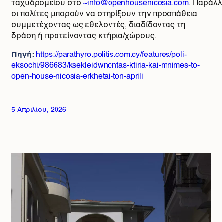
ταχυδρομείου στο
~info@openhousenicosia.com
. Παράλλ
οι πολίτες μπορούν να στηρίξουν την προσπάθεια
συμμετέχοντας ως εθελοντές, διαδίδοντας τη
δράση ή προτείνοντας κτήρια/χώρους.
Πηγή:
https://parathyro.politis.com.cy/features/poli-
eksochi/986683/ksekleidwnontas-ktiria-kai-mnimes-to-
open-house-nicosia-erkhetai-ton-aprili
5 Απριλίου, 2026