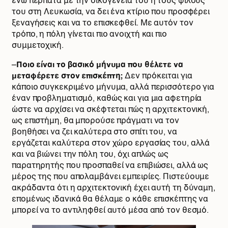
ενώ περπατά με την οικογένειά του ή τους φίλους
του στη Λευκωσία, να δει ένα κτίριο που προσφέρει
ξεναγήσεις και να το επισκεφθεί. Με αυτόν τον
τρόπο, η πόλη γίνεται πιο ανοιχτή και πιο
συμμετοχική.
–
Ποιο είναι το βασικό μήνυμα που θέλετε να
μεταφέρετε στον επισκέπτη;
Δεν πρόκειται για
κάποιο συγκεκριμένο μήνυμα, αλλά περισσότερο για
έναν προβληματισμό, καθώς και για μια αφετηρία
ώστε να αρχίσει να σκέφτεται πώς η αρχιτεκτονική,
ως επιστήμη, θα μπορούσε πράγματι να τον
βοηθήσει να ζει καλύτερα στο σπίτι του, να
εργάζεται καλύτερα στον χώρο εργασίας του, αλλά
και να βιώνει την πόλη του, όχι απλώς ως
παρατηρητής που προσπαθεί να επιβιώσει, αλλά ως
μέρος της που απολαμβάνει εμπειρίες. Πιστεύουμε
ακράδαντα ότι η αρχιτεκτονική έχει αυτή τη δύναμη,
επομένως ιδανικά θα θέλαμε ο κάθε επισκέπτης να
μπορεί να το αντιληφθεί αυτό μέσα από τον θεσμό.